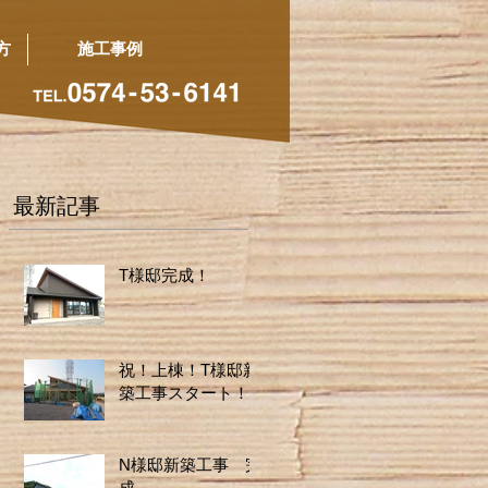
方
施工事例
最新記事
T様邸完成！
祝！上棟！T様邸新
築工事スタート！
N様邸新築工事 完
成