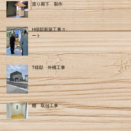
渡り廊下 製作
H様邸新築工事スタ
ート
T様邸 外構工事
棚 取付工事