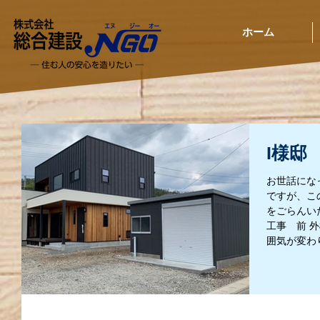
ホーム
I様邸
お世話にな
ですが、こ
をごらんい
工事 前 
囲気が変わり