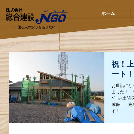
ホーム
祝！上
ート
お世話にな
ました！ 平
ﾍﾟｰｽ+土間
確保！ 完
す！