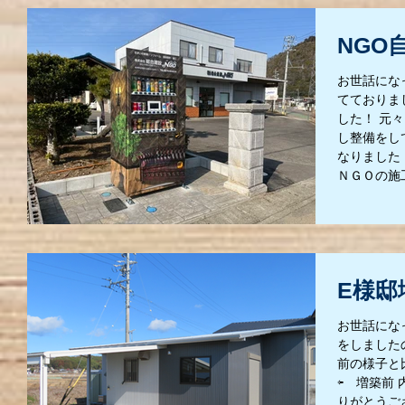
NGO
お世話にな
てておりま
した！ 元
し整備をし
なりました
ＮＧＯの施工
E様邸
お世話にな
をしました
前の様子と
⇦ 増築前
りがとうご