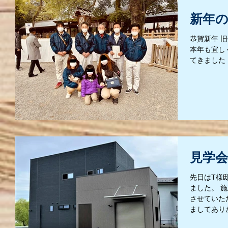
新年
恭賀新年 
本年も宜し
てきました
見学
先日はT様
ました。 
させていた
ましてあり