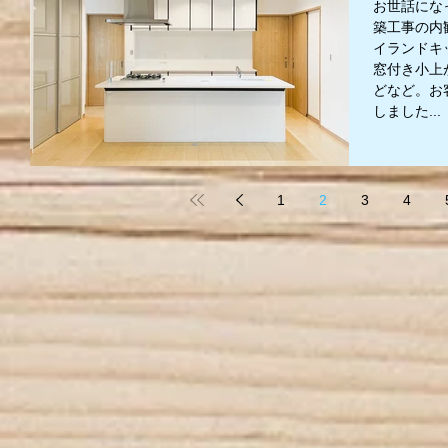
お世話にな
築工事の内
イランドキッ
窓付き小上
どなど。お
しました...
1
2
3
4