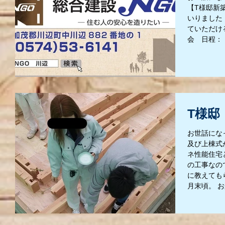
【T様邸新
いりました
ていただけ
会 日程： 
T様邸
お世話にな
及び上棟式
ネ性能住宅
の工事なの
に教えても
月末頃。 