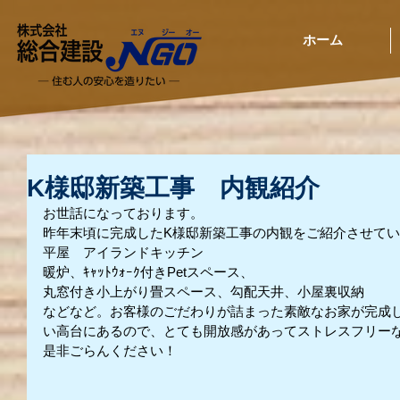
ホーム
K様邸新築工事 内観紹介
お世話になっております。
昨年末頃に完成したK様邸新築工事の内観をご紹介させて
平屋　アイランドキッチン
暖炉、ｷｬｯﾄｳｫｰｸ付きPetスペース、
丸窓付き小上がり畳スペース、勾配天井、小屋裏収納　　
などなど。お客様のごだわりが詰まった素敵なお家が完成
い高台にあるので、とても開放感があってストレスフリー
是非ごらんください！